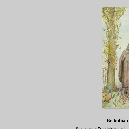
Berkotbah
Suatu ketika Fransiskus melihat